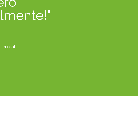
erò
lmente!"
erciale