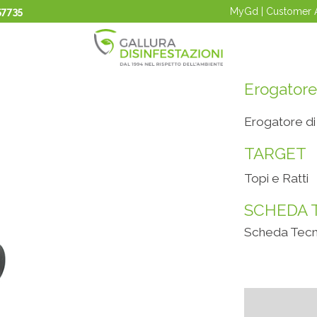
57735
MyGd | Customer 
Erogatore
Erogatore di
TARGET
Topi e Ratti
SCHEDA 
Scheda Tecn