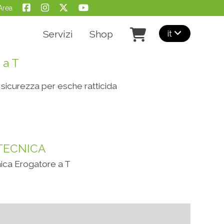
Area
it
Servizi
Shop
 a T
 sicurezza per esche ratticida
TECNICA
ica Erogatore a T