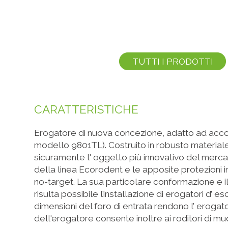
TUTTI I PRODOTTI
CARATTERISTICHE
Erogatore di nuova concezione, adatto ad accogli
modello 9801TL). Costruito in robusto materiale p
sicuramente l' oggetto più innovativo del merca
della linea Ecorodent e le apposite protezioni 
no-target. La sua particolare conformazione e 
risulta possibile l’installazione di erogatori d’
dimensioni del foro di entrata rendono l’ erogato
dell'erogatore consente inoltre ai roditori di m