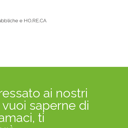
te pubbliche e HO.RE.CA
ressato ai nostri
o vuoi saperne di
amaci, ti