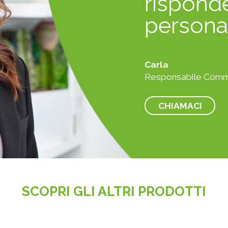
rispond
persona
Carla
Responsabile Comm
CHIAMACI
SCOPRI GLI ALTRI PRODOTTI