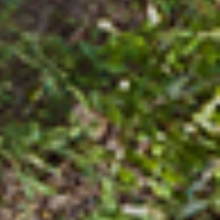
COME SI DISTINGUE LA ZANZARA
TIGRE DALLE ALTRE ZANZARE?
Generalmente la Zanzara
Tigre ha dimensioni
comprese tra i 4 e i 10
millimetri simili alla zanzara
comune nostrana. Il s...
SCOPRI DI PIÙ
LEGGI LE NOSTRE FAQ