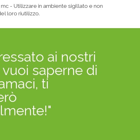
 mc - Utilizzare in ambiente sigillato e non
 loro riutilizzo.
ressato ai nostri
o vuoi saperne di
amaci, ti
erò
lmente!"