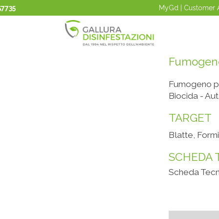
57735
MyGd | Customer 
Fumogeno
Fumogeno pro
Biocida - Au
TARGET
Blatte, Form
SCHEDA 
Scheda Tecn