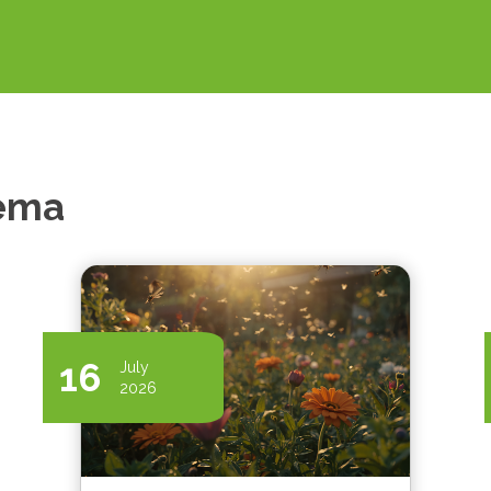
tema
16
July
2026