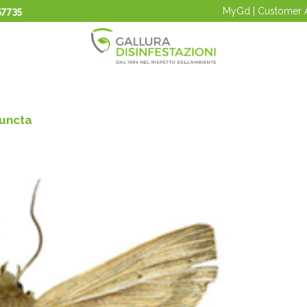
57735
MyGd | Customer 
uncta