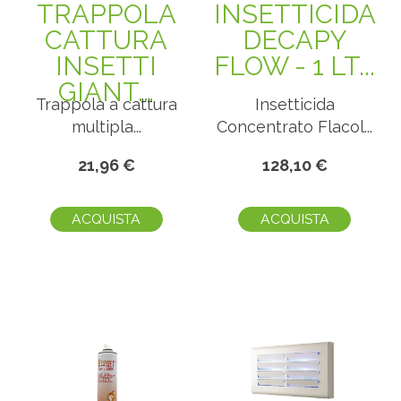
TRAPPOLA
INSETTICIDA
CATTURA
DECAPY
INSETTI
FLOW - 1 LT...
GIANT...
Trappola a cattura
Insetticida
multipla...
Concentrato Flacol...
21,96 €
128,10 €
ACQUISTA
ACQUISTA