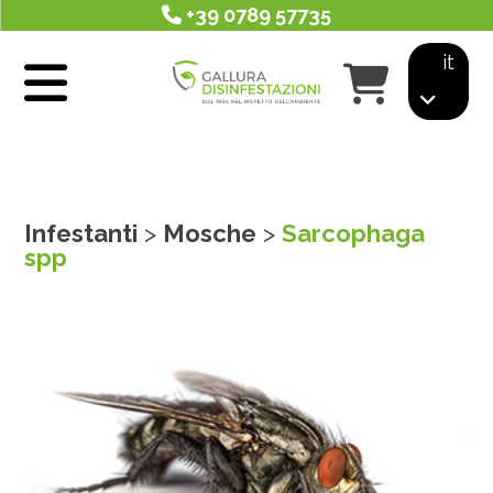
+39 0789 57735
it
Infestanti
>
Mosche
>
Sarcophaga
spp