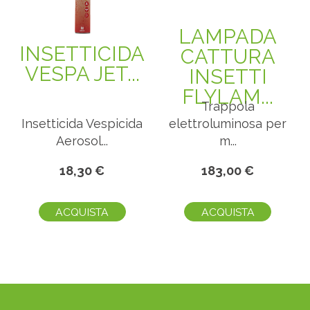
LAMPADA
INSETTICIDA
CATTURA
VESPA JET...
INSETTI
FLYLAM...
Trappola
Insetticida Vespicida
elettroluminosa per
Aerosol...
m...
18,30 €
183,00 €
ACQUISTA
ACQUISTA