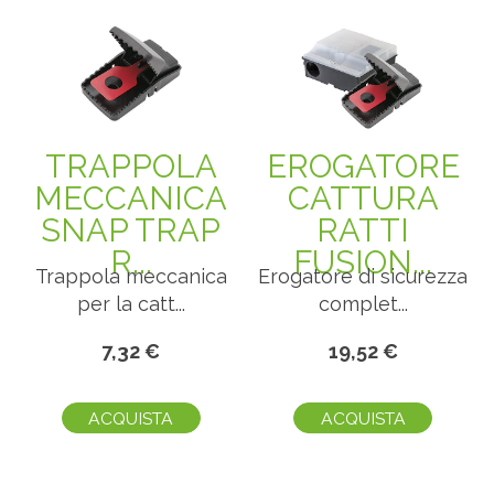
TRAPPOLA
EROGATORE
MECCANICA
CATTURA
SNAP TRAP
RATTI
R...
FUSION...
Trappola meccanica
Erogatore di sicurezza
per la catt...
complet...
7,32 €
19,52 €
ACQUISTA
ACQUISTA