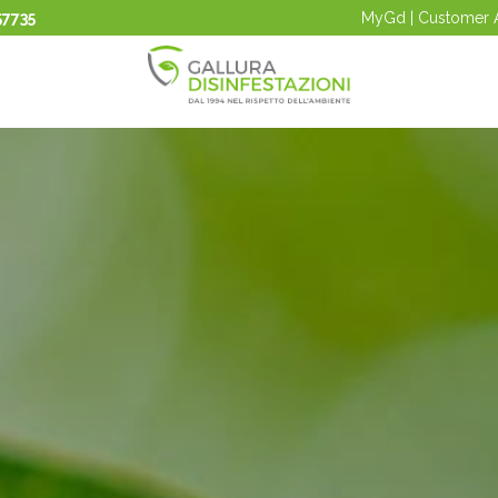
57735
MyGd | Customer 