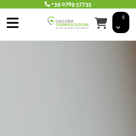
+39 0789 57735
it