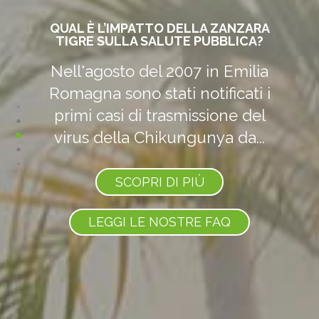
HO LA CASA SPESSO INVASA DA
ZANZARONI E NE SONO
TERRORIZZATA. POSSONO
PUNGERE?
I cosiddetti "zanzaroni" (così
chiamati per il loro aspetto
che ricorda quello delle
zanzare) appartengono al...