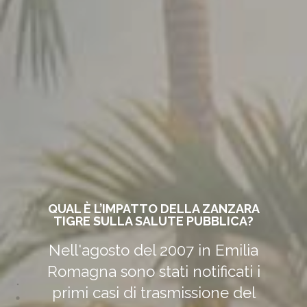
HO LA CASA SPESSO INVASA DA
ZANZARONI E NE SONO
TERRORIZZATA. POSSONO
PUNGERE?
I cosiddetti "zanzaroni" (così
chiamati per il loro aspetto