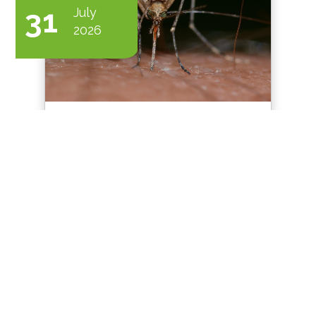
31
July
2026
Disinfestazione zanzare:
quanto dura un
trattamento?