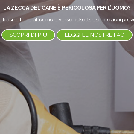
LA ZECCA DEL CANE È PERICOLOSA PER L’UOMO?
 trasmettere all’uomo diverse rickettsiosi, infezioni pro
SCOPRI DI PIÙ
LEGGI LE NOSTRE FAQ