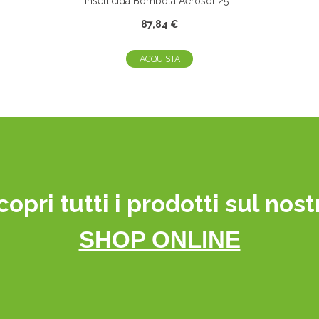
Insetticida Bombola Aerosol 25...
87,84 €
ACQUISTA
copri tutti i prodotti sul nost
SHOP ONLINE