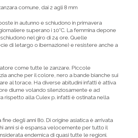
zanzara comune, dai 2 agli 8 mm
oste in autunno e schiudono in primavera
iornaliere superano i 10°C. La femmina depone
chiudono nel giro di 24 ore. Quelle
cie di letargo o ibernazione) e resistere anche a
tore come tutte le zanzare. Piccole
renzia anche per il colore, nero a bande bianche sui
e al torace. Ha diverse abitudini infatti è attiva
e ore diurne volando silenziosamente e ad
ispetto alla Culex p. infatti è ostinata nella
 fine degli anni 80. Di origine asiatica è arrivata
chi anni si è espansa velocemente per tutto il
nsiderata endemica di quasi tutte le regioni.