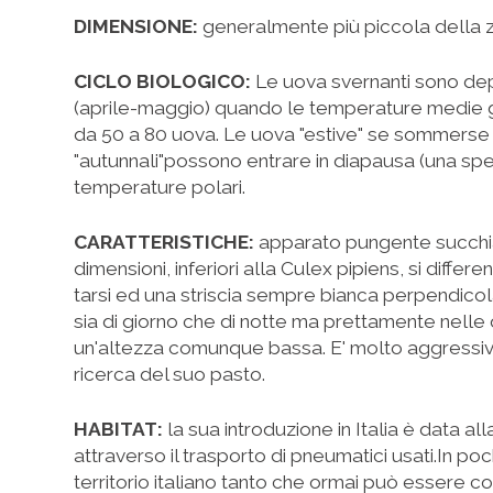
DIMENSIONE:
generalmente più piccola della 
CICLO BIOLOGICO:
Le uova svernanti sono dep
(aprile-maggio) quando le temperature medie g
da 50 a 80 uova. Le uova "estive" se sommerse s
"autunnali"possono entrare in diapausa (una spe
temperature polari.
CARATTERISTICHE:
apparato pungente succhia
dimensioni, inferiori alla Culex pipiens, si diffe
tarsi ed una striscia sempre bianca perpendicolar
sia di giorno che di notte ma prettamente nell
un'altezza comunque bassa. E' molto aggressiva r
ricerca del suo pasto.
HABITAT:
la sua introduzione in Italia è data alla
attraverso il trasporto di pneumatici usati.In po
territorio italiano tanto che ormai può essere co