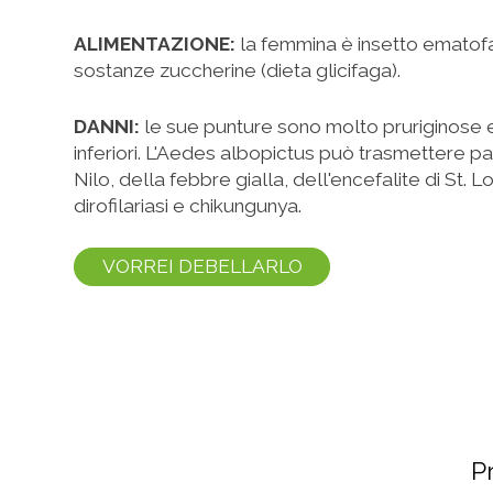
ALIMENTAZIONE:
la femmina è insetto ematofag
sostanze zuccherine (dieta glicifaga).
DANNI:
le sue punture sono molto pruriginose e 
inferiori. L'Aedes albopictus può trasmettere pa
Nilo, della febbre gialla, dell'encefalite di St.
dirofilariasi e chikungunya.
VORREI DEBELLARLO
Pr