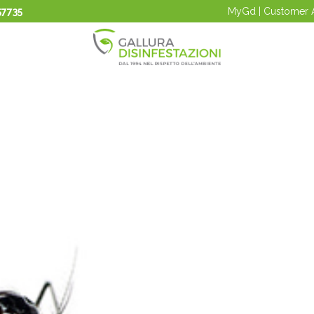
57735
MyGd | Customer 