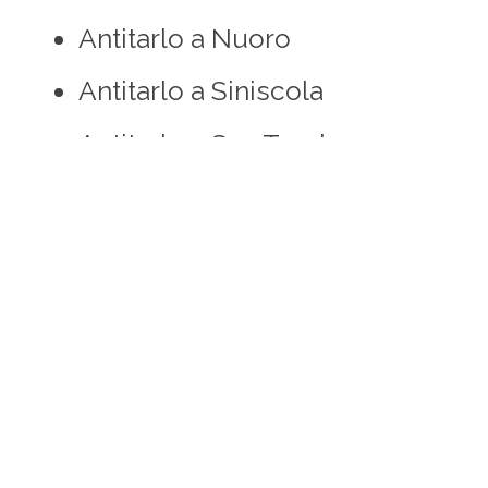
Antitarlo a Nuoro
Antitarlo a Siniscola
Antitarlo a San Teodoro
Antitarlo a Budoni
Antitarlo a Palau
Antitarlo a Santa Teresa
Vi occupate del trasporto e