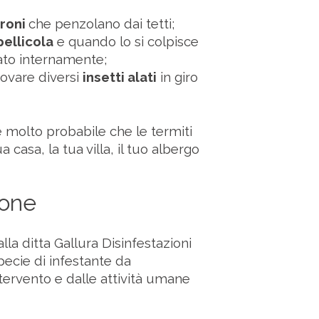
rroni
che penzolano dai tetti;
pellicola
e quando lo si colpisce
ato internamente;
rovare diversi
insetti alati
in giro
 è molto probabile che le termiti
casa, la tua villa, il tuo albergo
ione
alla ditta Gallura Disinfestazioni
ecie di infestante da
ntervento e dalle attività umane