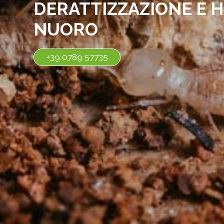
DERATTIZZAZIONE E H
NUORO
+39 0789 57735