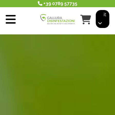
+39 0789 57735
it