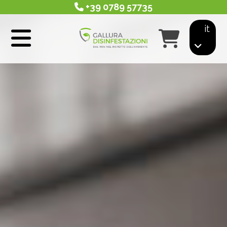
+39 0789 57735
it