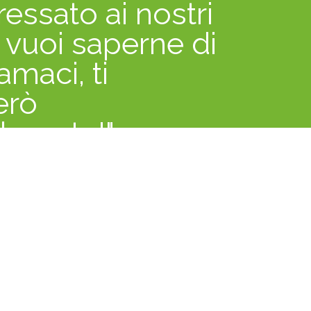
ressato ai nostri
o vuoi saperne di
amaci, ti
erò
lmente!"
erciale