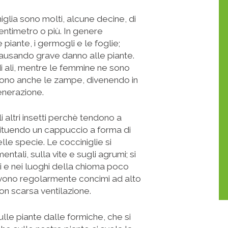
glia sono molti, alcune decine, di
centimetro o più. In genere
 piante, i germogli e le foglie;
causando grave danno alle piante.
di ali, mentre le femmine ne sono
dono anche le zampe, divenendo in
enerazione.
i altri insetti perchè tendono a
stituendo un cappuccio a forma di
e specie. Le cocciniglie si
ntali, sulla vite e sugli agrumi; si
ti e nei luoghi della chioma poco
cevono regolarmente concimi ad alto
con scarsa ventilazione.
lle piante dalle formiche, che si