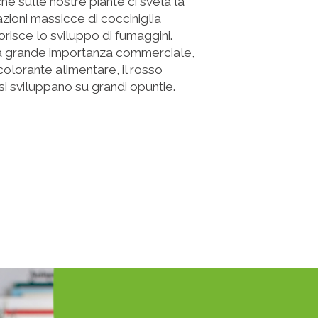
he sulle nostre piante ci svela la
tazioni massicce di cocciniglia
isce lo sviluppo di fumaggini.
una grande importanza commerciale,
olorante alimentare, il rosso
a si sviluppano su grandi opuntie.