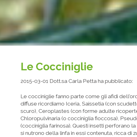
Le Cocciniglie
2015-03-01 Dott.sa Carla Petta ha pubblicato:
Le cocciniglie fanno parte come gli afidi dell'ord
diffuse ricordiamo Iceria, Saissetia (con scudet
scuro), Ceroplastes (con forme adulte ricopert
Chloropulvinaria (o cocciniglia fioccosa), Ps
(cocciniglia farinosa). Questi insetti perforano la
si nutrono della linfa in essi contenuta, ricca di z