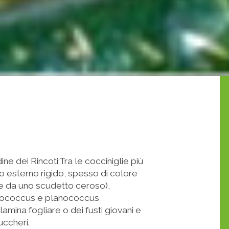
ine dei Rincoti;Tra le cocciniglie più
to esterno rigido, spesso di colore
e da uno scudetto ceroso),
eudococcus e planococcus
 lamina fogliare o dei fusti giovani e
uccheri.