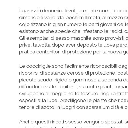
I parassiti denominati volgarmente come coccini
dimensioni varie, dai pochi millimetri, al mezzo 
colonizzano in gran numero le parti giovani delle
esistono anche specie che infestano le radici, 
Gli esemplari di sesso maschile sono provvisti 
prive, talvolta dopo aver deposto le uova per
pratica contenitori di protezione per la nuova g
Le cocciniglie sono facilmente riconoscibili dagl
ricoprirsi di sostanze cerose di protezione, co
piccolo scudo, rigido o gommoso a seconda dell
diffondono sulle conifere, su molte piante orname
sviluppano al meglio nelle fessure, negli anfrat
esposti alla luce, prediligono le piante che ri
tenore di azoto, in luoghi con scarsa umidità e 
Anche questi rincoti spesso vengono spostati su