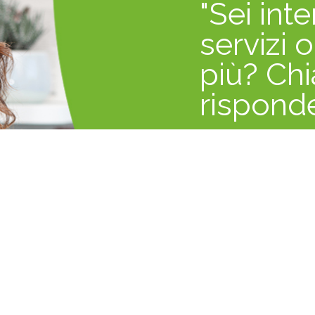
"Sei inte
servizi 
più? Chi
rispond
persona
Carla
Responsabile Comm
CHIAMACI