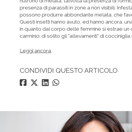
nutrono di melata, talvolta la presenza di formic
presenza di parassiti in zone a non visibili. Infes
possono produrre abbondante melata, che favor
Questi insetti hanno avuto, ed hanno ancora, 
in quanto dal corpo delle femmine si estrae un c
carminio; di solito gli "allevamenti" di coccinigli
Leggi ancora
.
CONDIVIDI QUESTO ARTICOLO