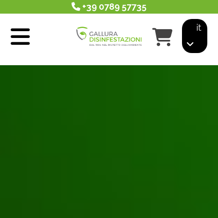
+39 0789 57735
it