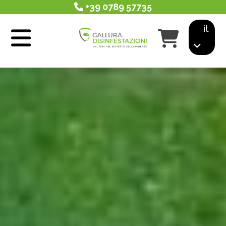
+39 0789 57735
it