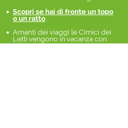
Scopri se hai di fronte un topo
o un ratto
Amanti dei viaggi le Cimici dei
Letti vengono in vacanza con
voi
Perché preferire un
Trattamento Antitarlo
Ecologico con il Calore
Classifica infestanti estate 2016
Lo studio degli insetti:
L'Entomologia
Differenze tra api e vespe