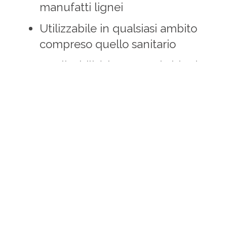
manufatti lignei
Utilizzabile in qualsiasi ambito
compreso quello sanitario
Applicabilità in contesti abitati e
non senza alcuna autorizzazione
o restrizione e immediata
fruibilità dell’ambiente
Sistema Garantito
Nessun tipo di residuo e odore
sui materiali e locali trattati
Ricordiamo che per questi tipi di
trattamento è previsto un credito