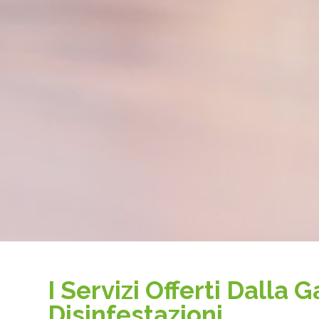
I Servizi Offerti Dalla G
Disinfestazioni