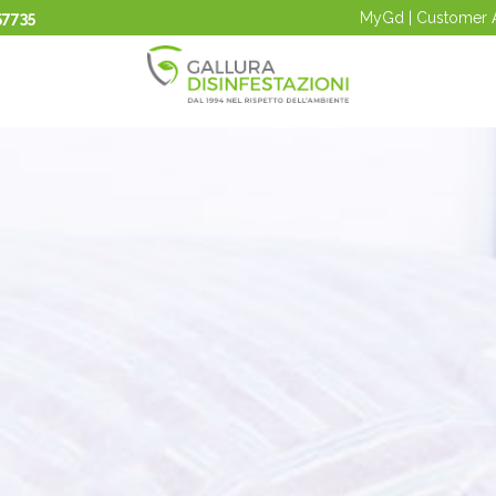
57735
MyGd | Customer 