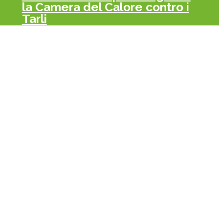
la Camera del Calore contro i
Tarli
Covid-19 e zanzare
World pest day 2020
Covid-19 e roditori
La Nostra Esperienza al Vostro
Servizio, Ripartiamo Insieme!
Musofobia: la paura dei topi
Le uniche disinfezioni
certificate dal ministero della
salute